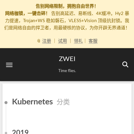
告别网络限制，拥抱自由世界！
网络枷锁，一键击碎！
告别高延迟、易断线、4K缓冲。Hy2 暴
力提速，Trojan+WS 稳如磐石，VLESS+Vision 顶级抗封锁。我
们是网络自由的捍卫者，用最硬核的协议，为你开辟无界通道！
📎
注册
｜
试用
｜
领礼
｜
客服
ZWEI
Time flies.
Kubernetes
分类
2019