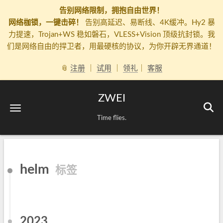
告别网络限制，拥抱自由世界！
网络枷锁，一键击碎！
告别高延迟、易断线、4K缓冲。Hy2 暴
力提速，Trojan+WS 稳如磐石，VLESS+Vision 顶级抗封锁。我
们是网络自由的捍卫者，用最硬核的协议，为你开辟无界通道！
📎
注册
｜
试用
｜
领礼
｜
客服
ZWEI
Time flies.
helm
标签
2023