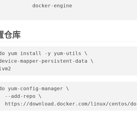
           docker-engine
设置仓库
do yum install -y yum-utils \
device-mapper-persistent-data \
lvm2
do yum-config-manager \
  --add-repo \
  https://download.docker.com/linux/centos/do