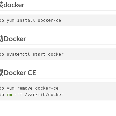
docker
do yum install docker-ce
动Docker
do systemctl start docker
Docker CE
do yum remove docker-ce
do 
rm
 -rf /var/lib/docker