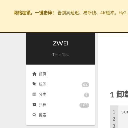
网络枷锁，一键击碎！
告别高延迟、易断线、4K缓冲。Hy2 
ZWEI
Time flies.
首页
标签
62
1 卸
分类
9
归档
165
1
su
搜索
2
  
3
  