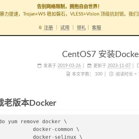
告别网络限制，拥抱自由世界！
暴力提速，Trojan+WS 稳如磐石，VLESS+Vision 顶级抗
📎
注册
｜
试用
｜
领礼
｜
客服
CentOS7 安装Docke
发表于
2019-03-26
更新于
2023-11-07
本文字数：
100
阅读时长 ≈
载老版本Docker
do yum remove docker \
           docker-common \
           docker-selinux \