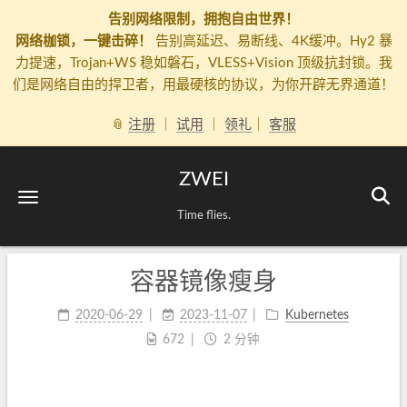
告别网络限制，拥抱自由世界！
网络枷锁，一键击碎！
告别高延迟、易断线、4K缓冲。Hy2 暴
力提速，Trojan+WS 稳如磐石，VLESS+Vision 顶级抗封锁。我
们是网络自由的捍卫者，用最硬核的协议，为你开辟无界通道！
📎
注册
｜
试用
｜
领礼
｜
客服
ZWEI
Time flies.
容器镜像瘦身
2020-06-29
2023-11-07
Kubernetes
672
2 分钟