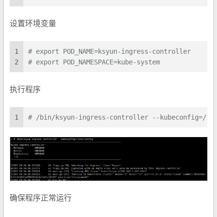
设置环境变量
1
# export POD_NAME=ksyun-ingress-controller
2
# export POD_NAMESPACE=kube-system
执行程序
1
# /bin/ksyun-ingress-controller --kubeconfig=/ro
确保程序正常运行